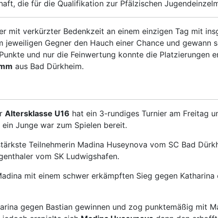
 die für die Qualifikation zur Pfälzischen Jugendeinzelmei
er mit verkürzter Bedenkzeit an einem einzigen Tag mit in
dem jeweiligen Gegner den Hauch einer Chance und gewann s
5 Punkte und nur die Feinwertung konnte die Platzierungen e
lemm
aus Bad Dürkheim.
er
Altersklasse U16
hat ein 3-rundiges Turnier am Freitag u
 ein Junge war zum Spielen bereit.
-stärkste Teilnehmerin Madina Huseynova vom SC Bad Dürk
rgenthaler vom SK Ludwigshafen.
adina mit einem schwer erkämpften Sieg gegen Katharina d
arina gegen Bastian gewinnen und zog punktemäßig mit Ma