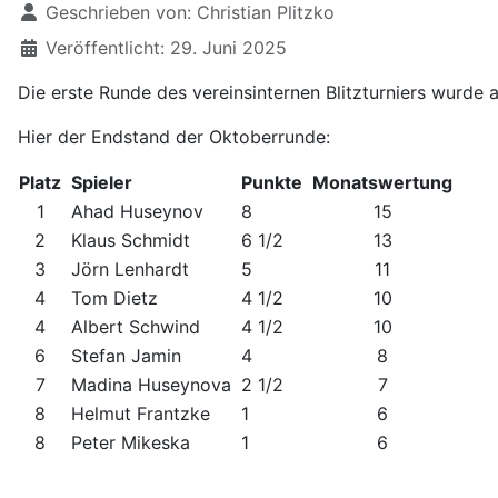
Geschrieben von:
Christian Plitzko
Veröffentlicht: 29. Juni 2025
Die erste Runde des vereinsinternen Blitzturniers wurd
Hier der Endstand der Oktoberrunde:
Platz
Spieler
Punkte
Monatswertung
1
Ahad Huseynov
8
15
2
Klaus Schmidt
6 1/2
13
3
Jörn Lenhardt
5
11
4
Tom Dietz
4 1/2
10
4
Albert Schwind
4 1/2
10
6
Stefan Jamin
4
8
7
Madina Huseynova
2 1/2
7
8
Helmut Frantzke
1
6
8
Peter Mikeska
1
6