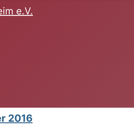
im e.V.
er 2016